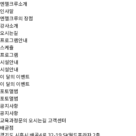
엔젤크루소개
인사말
엔젤크루의 장점
강사소개
오시는길
프로그램안내
스케쥴
프로그램
시설안내
시설안내
이 달의 이벤트
이 달의 이벤트
포토앨범
포토앨범
공지사항
공지사항
교육과정문의
오시는길
고객센터
배곧점
경기도 시흥시 배곧4로 32-19 SK월드프라자 2층