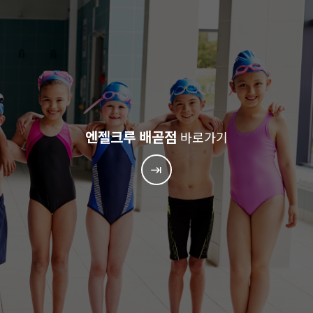
엔젤크루 배곧점
바로가기